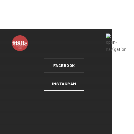
Lun. : 8H à 17H / Mar. et Mer. : 8H à 18H / Jeu. et Ven. : 8H
à 19H / Sam. : 9H à 17H / Dim. : FERMÉ
FACEBOOK
INSTAGRAM