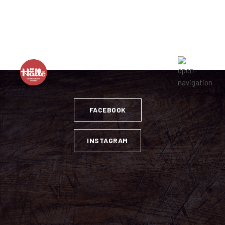
Lun. : 8H à 17H / Mar. et Mer. : 8H à 18H / Jeu. et Ven. : 8H
à 19H / Sam. : 9H à 17H / Dim. : FERMÉ
FACEBOOK
INSTAGRAM