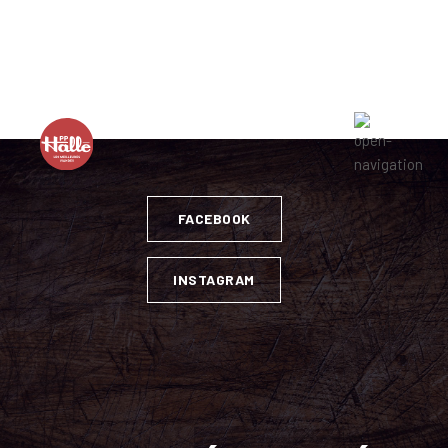
Lun. : 8H à 17H / Mar. et Mer. : 8H à 18H / Jeu. et Ven. : 8H
à 19H / Sam. : 9H à 17H / Dim. : FERMÉ
FACEBOOK
INSTAGRAM