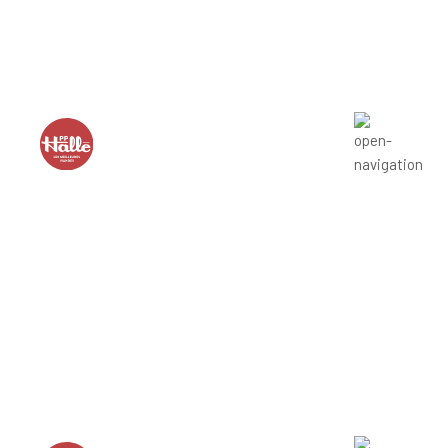
Lun. : 8H à 17H / Mar. et Mer. : 8H à 18H / Jeu. et Ven. : 8H
à 19H / Sam. : 9H à 17H / Dim. : FERMÉ
FACEBOOK
INSTAGRAM
Lun. : 8H à 17H / Mar. et Mer. : 8H à 18H / Jeu. et Ven. : 8H
à 19H / Sam. : 9H à 17H / Dim. : FERMÉ